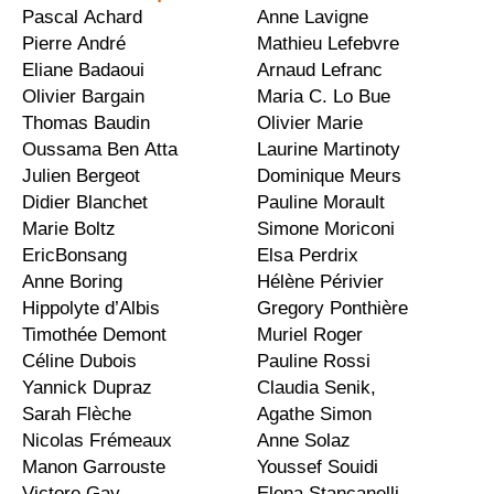
Pascal Achard
Anne Lavigne
Pierre André
Mathieu Lefebvre
Eliane Badaoui
Arnaud Lefranc
Olivier Bargain
Maria C. Lo Bue
Thomas Baudin
Olivier Marie
Oussama Ben Atta
Laurine Martinoty
Julien Bergeot
Dominique Meurs
Didier Blanchet
Pauline Morault
Marie Boltz
Simone Moriconi
EricBonsang
Elsa Perdrix
Anne Boring
Hélène Périvier
Hippolyte d’Albis
Gregory Ponthière
Timothée Demont
Muriel Roger
Céline Dubois
Pauline Rossi
Yannick Dupraz
Claudia Senik,
Sarah Flèche
Agathe Simon
Nicolas Frémeaux
Anne Solaz
Manon Garrouste
Youssef Souidi
Victore Gay
Elena Stancanelli