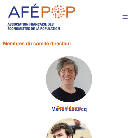
Main
Aller
au
Men
contenu
Membres du comité directeur
Présidente
Marion Leturcq